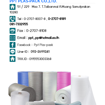
PPT PLAS-PACK CO.,LTD.
51 / 229 Moo 7. T.Taibanmai A.Muang Samutprakan
10280
Tel : 0-2707-8007-8 ,
0-2707-8189
081-7332955
Fax : 0-2707-8108
Email :
ppt_pp@hotmail.co.th
Facebook : Ppt Plas-pack
Line-ID :
092-2699241
TAX.ID : 0115553003368