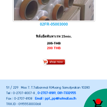
02FR-05003000
ฟิล์มยืดพันพาเรท 15mic.
205
THB
200
THB
51 / 229 Moo 7. T.Taibanmai A.Muang Samutprakan 10280
Tel : 0-2707-8007-8 ,
0-2707-8189
,
081-7332955
Fax : 0-2707-8108
Email : ppt_pp@hotmail.co.th
TAX.ID : 0115553003368