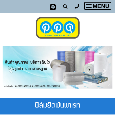
MENU
Toggle
navigatio
ฟิล์มยืดพันพาเรท