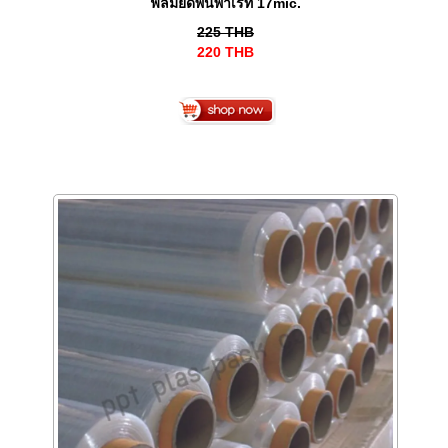
ฟิล์มยืดพันพาเรท 17mic.
225
THB
220
THB