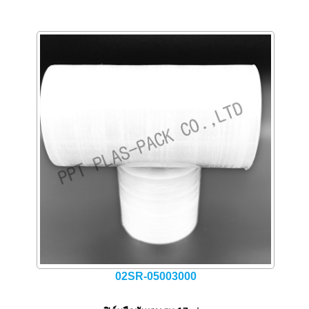
02SR-05003000