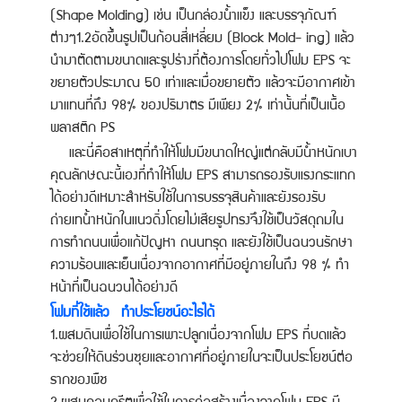
(Shape Molding) เช่น เป็นกล่องน้ำแข็ง และบรรจุภัณฑ์
ต่างๆ1.2อัดขึ้นรูปเป็นก้อนสี่เหลี่ยม (Block Mold- ing) แล้ว
นำมาตัดตามขนาดและรูปร่างที่ต้องการโดยทั่วไปโฟม EPS จะ
ขยายตัวประมาณ 50 เท่าและเมื่อขยายตัว แล้วจะมีอากาศเข้า
มาแทนที่ถึง 98% ของปริมาตร มีเพียง 2% เท่านั้นที่เป็นเนื้อ
พลาสติก PS
และนี่คือสาเหตุที่ทำให้โฟมมีขนาดใหญ่แต่กลับมีน้ำหนักเบา
คุณลักษณะนี้เองที่ทำให้โฟม EPS สามารถรองรับแรงกระแทก
ได้อย่างดีเหมาะสำหรับใช้ในการบรรจุสินค้าและยังรองรับ
ถ่ายเทน้ำหนักในแนวดิ่งโดยไม่เสียรูปทรงจึงใช้เป็นวัสดุถมใน
การทำถนนเพื่อแก้ปัญหา ถนนทรุด และยังใช้เป็นฉนวนรักษา
ความร้อนและเย็นเนื่องจากอากาศที่มีอยู่ภายในถึง 98 % ทำ
หน้าที่เป็นฉนวน
ได้อย่างดี
โฟมที่ใช้แล้ว ทำประโยชน์อะไรได้
1.ผสมดินเพื่อใช้ในการเพาะปลูกเนื่องจากโฟม EPS ที่บดแล้ว
จะช่วยให้ดินร่วนซุยและอากาศที่อยู่ภายในจะเป็นประโยชน์ต่อ
รากของพืช