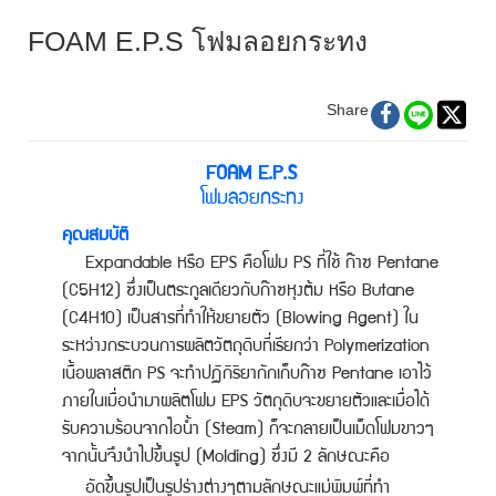
FOAM E.P.S โฟมลอยกระทง
Share
FOAM E.P.S
โฟมลอยกระทง
คุณสมบัติ
Expandable หรือ EPS คือโฟม PS ที่ใช้ ก๊าซ Pentane
(C5H12) ซึ่งเป็นตระกูลเดียวกับก๊าซหุงต้ม หรือ Butane
(C4H10) เป็นสารที่ทำให้ขยายตัว (Blowing Agent) ใน
ระหว่างกระบวนการผลิตวัตถุดิบที่เรียกว่า Polymerization
เนื้อพลาสติก PS จะทำปฏิกิริยากักเก็บก๊าซ Pentane เอาไว้
ภายในเมื่อนำมาผลิตโฟม EPS วัตถุดิบจะขยายตัวและเมื่อได้
รับความร้อนจากไอน้ำ (Steam) ก็จะกลายเป็นเม็ดโฟมขาวๆ
จากนั้นจึงนำไปขึ้นรูป (Molding) ซึ่งมี 2 ลักษณะคือ
อัดขึ้นรูปเป็นรูปร่างต่างๆตามลักษณะแม่พิมพ์ที่ทำ