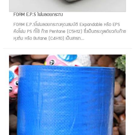
FOAM E.P.S โฟมลอยกระทง
FOAM E.P.Sโฟมลอยกระทงคุณสมบัติ Expandable หรือ EPS
คือโฟม PS ที่ใช้ ก๊าซ Pentane (C5H12) ซึ่งเป็นตระกูลเดียวกับก๊าซ
หุงต้ม หรือ Butane (C4H10) เป็นสารท...