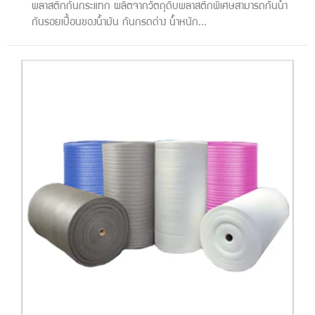
พลาสติกกันกระแทก ผลิตจากวัตถุดิบพลาสติกพิเศษสามารถกันน้ำ
กันรอยเปื้อนของน้ำมัน กันกรดด่าง น้ำหนัก...