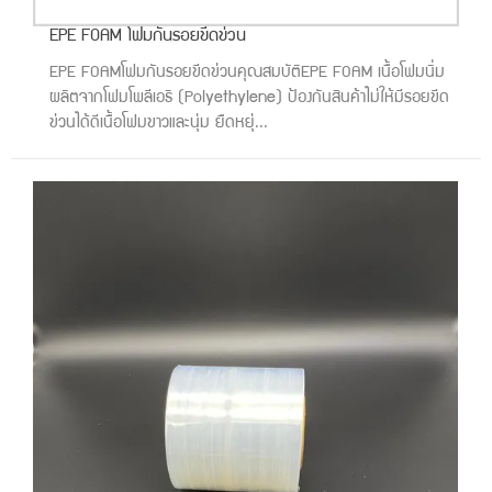
EPE FOAM โฟมกันรอยขีดข่วน
EPE FOAMโฟมกันรอยขีดข่วนคุณสมบัติEPE FOAM เนื้อโฟมนิ่ม
ผลิตจากโฟมโพลีเอธิ (Polyethylene) ป้องกันสินค้าไม่ให้มีรอยขีด
ข่วนได้ดีเนื้อโฟมขาวและนุ่ม ยืดหยุ่...