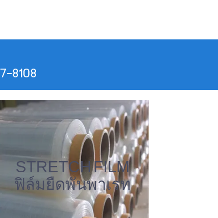
07-8108
STRETCH FILM
ฟิล์มยืดพันพาเรท