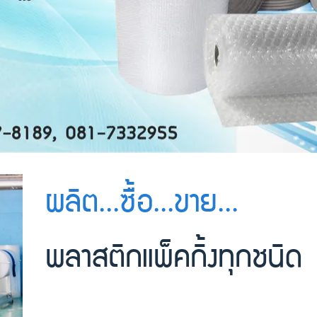
ผลิต...ซื้อ...ขาย...
พลาสติกแพ็คกิ้งทุกชนิด