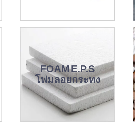
FOAM E.P.S
โฟมลอยกระทง