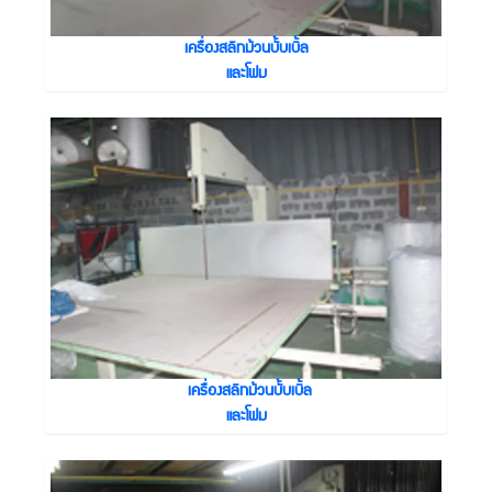
เครื่องสลิทม้วนบั้บเบิ้ล
และโฟม
เครื่องสลิทม้วนบั้บเบิ้ล
และโฟม